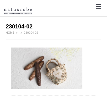
コ
ン
テ
<
ン
ツ
へ
ス
230104-02
キ
ッ
HOME
230104-02
プ