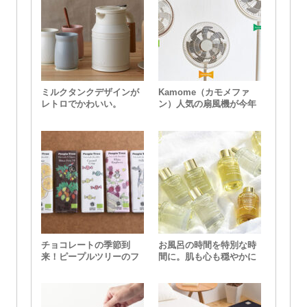
ミルクタンクデザインが
Kamome（カモメファ
レトロでかわいい。
ン）人気の扇風機が今年
mosh!（モッシュ）のテ
も入荷
ーブルポット
チョコレートの季節到
お風呂の時間を特別な時
来！ピープルツリーのフ
間に。肌も心も穏やかに
ェアトレードチョコレー
してくれるバスオイル
ト