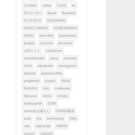
CLASKA
coffee
CUOL
dc
DCモーター
flower
flowerled
FLUTTETO
GREENPAN
HONEY MARKS
HONEYMARKS
IH対応
iniccoffee
kamomefan
la base
Lacezen
lecreuset
LEDライト
LisaLarson
manukahealth
menu
meririma
mosh
natu&robe
noxorganics
peanuts
peanutscoffee
peopletree
reaojiru
ReDe
ReDePot
rinto
rooibostea
Sakuzan
siroca
snoopy
sodasparkle
STAN
stanのある暮らし
STAN炊飯器
sutto
tea
thermomug
Toffy
viak
viakstudio
YAMAN
yucuss
zojirushi