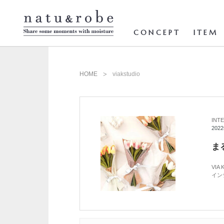
コ
ン
テ
ン
CONCEPT
ITEM
ツ
へ
ス
キ
ッ
HOME
viakstudio
プ
INTE
202
ま
VI
イン