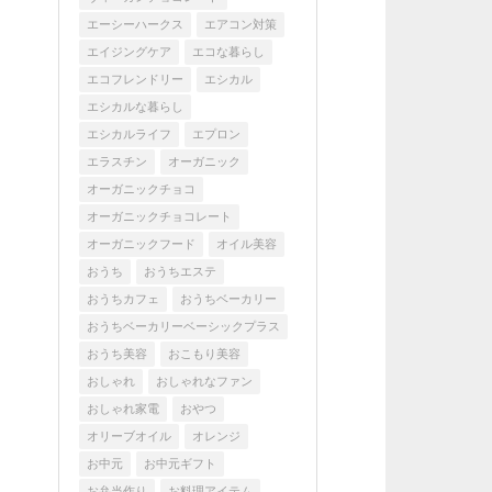
エーシーハークス
エアコン対策
エイジングケア
エコな暮らし
エコフレンドリー
エシカル
エシカルな暮らし
エシカルライフ
エプロン
エラスチン
オーガニック
オーガニックチョコ
オーガニックチョコレート
オーガニックフード
オイル美容
おうち
おうちエステ
おうちカフェ
おうちベーカリー
おうちベーカリーベーシックプラス
おうち美容
おこもり美容
おしゃれ
おしゃれなファン
おしゃれ家電
おやつ
オリーブオイル
オレンジ
お中元
お中元ギフト
お弁当作り
お料理アイテム