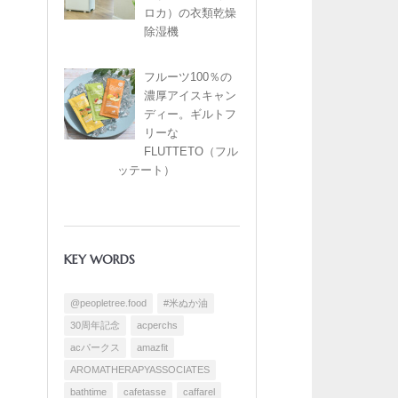
ロカ）の衣類乾燥
除湿機
フルーツ100％の
濃厚アイスキャン
ディー。ギルトフ
リーな
FLUTTETO（フル
ッテート）
KEY WORDS
@peopletree.food
#米ぬか油
30周年記念
acperchs
acパークス
amazfit
AROMATHERAPYASSOCIATES
bathtime
cafetasse
caffarel