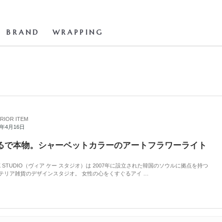
BRAND
WRAPPING
RIOR ITEM
2年4月16日
るで本物。シャーベットカラーのアートフラワーライト
A K STUDIO（ヴィア ケー スタジオ）は 2007年に設立された韓国のソウルに拠点を持つ
テリア雑貨のデザインスタジオ。 女性の心をくすぐるアイ …