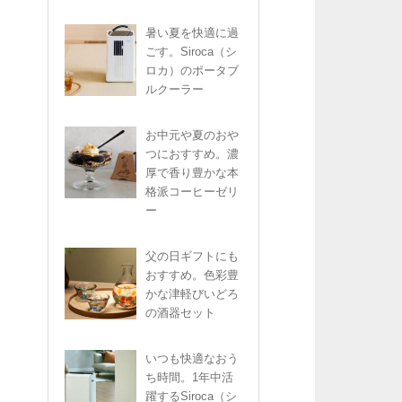
暑い夏を快適に過
ごす。Siroca（シ
ロカ）のポータブ
ルクーラー
お中元や夏のおや
つにおすすめ。濃
厚で香り豊かな本
格派コーヒーゼリ
ー
父の日ギフトにも
おすすめ。色彩豊
かな津軽びいどろ
の酒器セット
いつも快適なおう
ち時間。1年中活
躍するSiroca（シ