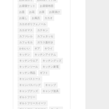
お昼寝ケット
お昼寝布団
お皿
お花
お茶
お茶漬け
お返し
お風呂
カカオ
カカオポリフェノール
カカオマス
カテキン
カファレル
カフェタッセ
カフェモカ
ガラス蓋付き
かわいい
ギア
キウイ
キッチン
キッチンアイテム
キッチンウエア
キッチングッズ
キッチンツール
キッチン家電
キッチン用品
ギフト
キャンバストート
キャンバスバッグ
キャンプ
キャンプグッズ
キャンプ道具
ギルトフリー
ギルトフリースイーツ