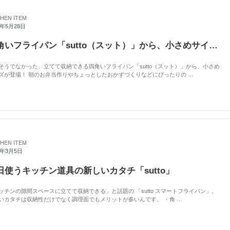
CHEN ITEM
2年5月28日
四角いフライパン「sutto（スット）」から、小さめサイズが登場！
そうでなかった、立てて収納できる四角いフライパン「sutto（スット）」から、小さめ
ズが登場！ 朝のお弁当作りやちょっとしたおかずづくりなどにぴったりの …
CHEN ITEM
2年3月5日
日使うキッチン道具の新しいカタチ「sutto」
ッチンの隙間スペースに立てて収納できる」と話題の 「sutto スマートフライパン」。
いカタチは収納性だけでなく調理面でもメリットが多いんです。 ・角 …