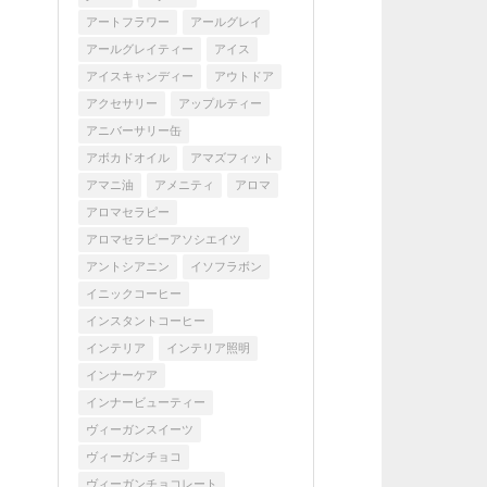
アートフラワー
アールグレイ
アールグレイティー
アイス
アイスキャンディー
アウトドア
アクセサリー
アップルティー
アニバーサリー缶
アボカドオイル
アマズフィット
アマニ油
アメニティ
アロマ
アロマセラピー
アロマセラピーアソシエイツ
アントシアニン
イソフラボン
イニックコーヒー
インスタントコーヒー
インテリア
インテリア照明
インナーケア
インナービューティー
ヴィーガンスイーツ
ヴィーガンチョコ
ヴィーガンチョコレート