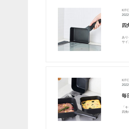
KIT
202
あり
サイ
KIT
202
毎
「キ
四角