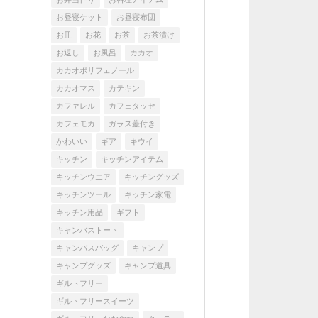
お昼寝ケット
お昼寝布団
お皿
お花
お茶
お茶漬け
お返し
お風呂
カカオ
カカオポリフェノール
カカオマス
カテキン
カファレル
カフェタッセ
カフェモカ
ガラス蓋付き
かわいい
ギア
キウイ
キッチン
キッチンアイテム
キッチンウエア
キッチングッズ
キッチンツール
キッチン家電
キッチン用品
ギフト
キャンバストート
キャンバスバッグ
キャンプ
キャンプグッズ
キャンプ道具
ギルトフリー
ギルトフリースイーツ