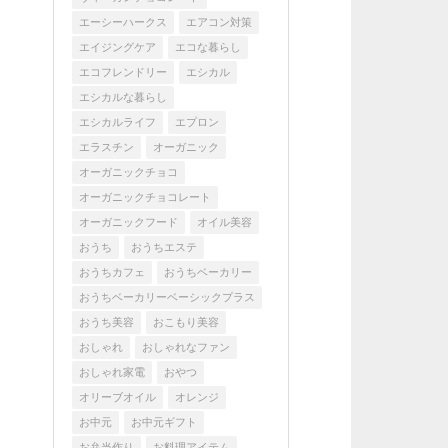
エーシーハークス
エアコン対策
エイジングケア
エコな暮らし
エコフレンドリー
エシカル
エシカルな暮らし
エシカルライフ
エプロン
エラスチン
オーガニック
オーガニックチョコ
オーガニックチョコレート
オーガニックフード
オイル美容
おうち
おうちエステ
おうちカフェ
おうちベーカリー
おうちベーカリーベーシックプラス
おうち美容
おこもり美容
おしゃれ
おしゃれなファン
おしゃれ家電
おやつ
オリーブオイル
オレンジ
お中元
お中元ギフト
お弁当作り
お料理アイテム