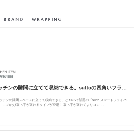
BRAND
WRAPPING
CHEN ITEM
2年9月8日
キッチンの隙間に立てて収納できる。suttoの四角いフライパンセット
ッチンの隙間スペースに立てて収納できる」と SNSで話題の「sutto スマートフライパ
。 このたび取っ手が取れるタイプが登場！ 取っ手が取れてよりコン …