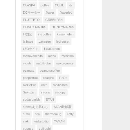
CLASKA
coffee
CUOL
dc
DCモーター
flower
flowerled
FLUTTETO
GREENPAN
HONEY MARKS
HONEYMARKS
IH対応
iniccoffee
kamomefan
la base
Lacezen
lecreuset
LEDライト
LisaLarson
manukahealth
menu
meririma
mosh
natu&robe
noxorganics
peanuts
peanutscoffee
peopletree
reaojiru
ReDe
ReDePot
rinto
rooibostea
Sakuzan
siroca
snoopy
sodasparkle
STAN
stanのある暮らし
STAN炊飯器
sutto
tea
thermomug
Toffy
viak
viakstudio
YAMAN
yucuss
zojirushi