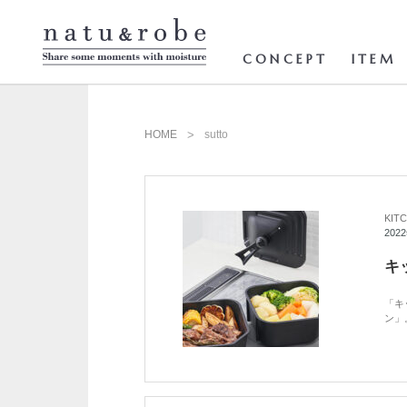
コ
ン
テ
ン
CONCEPT
ITEM
ツ
へ
ス
キ
ッ
HOME
sutto
プ
KIT
202
「キ
ン」