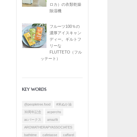
ロカ）の衣類乾燥
除湿機
フルーツ100％の
濃厚アイスキャン
ディー。ギルトフ
リーな
FLUTTETO（フル
ッテート）
KEY WORDS
@peopletree.food
#米ぬか油
30周年記念
acperchs
acパークス
amazfit
AROMATHERAPYASSOCIATES
bathtime
cafetasse
caffarel