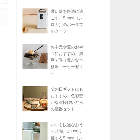
暑い夏を快適に過
ごす。Siroca（シ
ロカ）のポータブ
ルクーラー
お中元や夏のおや
つにおすすめ。濃
厚で香り豊かな本
格派コーヒーゼリ
ー
父の日ギフトにも
おすすめ。色彩豊
かな津軽びいどろ
の酒器セット
いつも快適なおう
ち時間。1年中活
躍するSiroca（シ