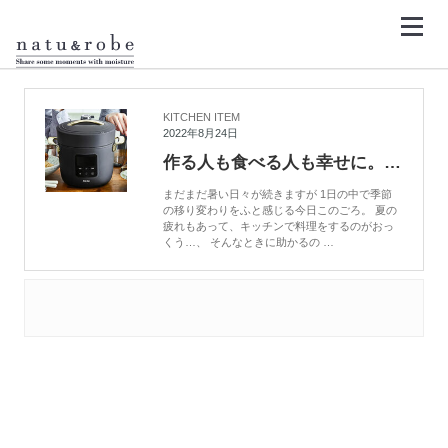
コ
ン
テ
ン
HOME
ReDePot
ツ
へ
ス
キ
KITCHEN ITEM
ッ
2022年8月24日
プ
作る人も食べる人も幸せに。時短でもおいしい電気圧力鍋「Re・De Pot（リデポット）」
まだまだ暑い日々が続きますが 1日の中で季節
の移り変わりをふと感じる今日このごろ。 夏の
疲れもあって、キッチンで料理をするのがおっ
くう…、 そんなときに助かるの …