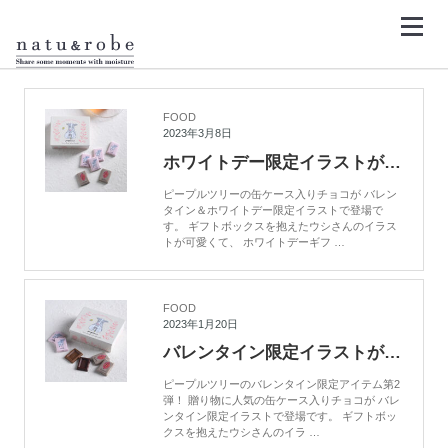
コ
ン
テ
ン
HOME
peopletree
ツ
へ
ス
キ
FOOD
ッ
2023年3月8日
プ
ホワイトデー限定イラストが登場！People Treeの缶入りミニチョコレート
ピープルツリーの缶ケース入りチョコが バレン
タイン＆ホワイトデー限定イラストで登場で
す。 ギフトボックスを抱えたウシさんのイラス
トが可愛くて、 ホワイトデーギフ …
FOOD
2023年1月20日
バレンタイン限定イラストが登場！People Treeの缶入りミニチョコレート
ピープルツリーのバレンタイン限定アイテム第2
弾！ 贈り物に人気の缶ケース入りチョコが バレ
ンタイン限定イラストで登場です。 ギフトボッ
クスを抱えたウシさんのイラ …