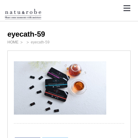
コ
ン
テ
<
ン
ツ
へ
ス
eyecath-59
キ
ッ
HOME
eyecath-59
プ