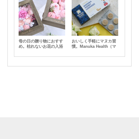
母の日の贈り物におすす
おいしく手軽にマヌカ習
め。枯れないお花の入浴
慣。Manuka Health（マ
剤『ボックスバスペタ
ヌカヘルス）のマヌカハ
ル』
ニーロゼンジ