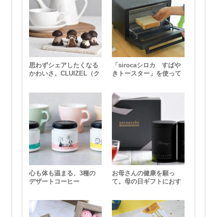
思わずシェアしたくなる
「sirocaシロカ すばや
かわいさ。CLUIZEL（ク
きトースター」を使って
ルイゼル）のチョコレー
みました トースト編
ト
心も体も温まる、3種の
お母さんの健康を願っ
デザートコーヒー
て。母の日ギフトにおす
すめなnatu&robeのルイ
ボスティー。