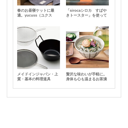
春のお昼寝ケットに最
「sirocaシロカ すばや
適。yucuss（ユクス
きトースター」を使って
ス）のふんわりやわらか
みました いろいろ焼い
ワッフルケット
てみました編
メイドインジャパン・上
贅沢な味わいが手軽に。
質・基本の料理道具
身体も心も温まるお茶漬
けギフト