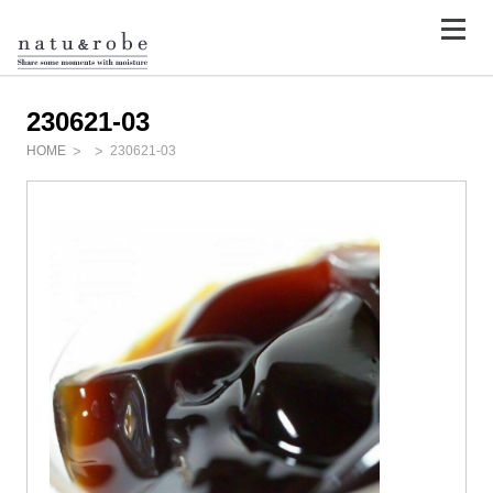
コ
ン
テ
<
ン
ツ
へ
ス
230621-03
キ
ッ
HOME
230621-03
プ