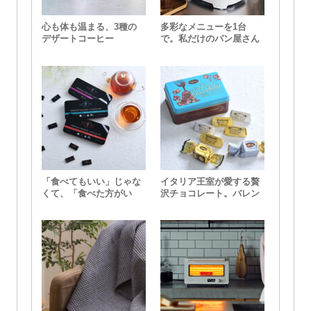
心も体も温まる、3種の
多彩なメニューを1台
デザートコーヒー
で。私だけのパン屋さん
「食べてもいい」じゃな
イタリア王室が愛する贅
くて、「食べた方がい
沢チョコレート。バレン
い」。NOX ORGANICS
タインにおすすめな
のプレミアムオーガニッ
Caffarel（カファレル）
クチョコレート