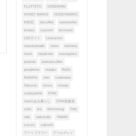
FLUTTETO
GREENPAN
HONEY MARKS
HONEYMARKS
IH対応
iniccoffee
kamomefan
la base
Lacezen
lecreuset
LEDライト
LisaLarson
manukahealth
menu
meririma
mosh
natu&robe
noxorganics
peanuts
peanutscoffee
peopletree
reaojiru
ReDe
ReDePot
rinto
rooibostea
Sakuzan
siroca
snoopy
sodasparkle
STAN
stanのある暮らし
STAN炊飯器
sutto
tea
thermomug
Toffy
viak
viakstudio
YAMAN
yucuss
zojirushi
アートフラワー
アールグレイ