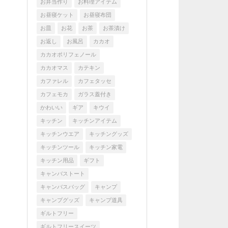
お弁当作り
お料理アイテム
お昼寝ケット
お昼寝布団
お皿
お花
お茶
お茶漬け
お返し
お風呂
カカオ
カカオポリフェノール
カカオマス
カテキン
カファレル
カフェタッセ
カフェモカ
ガラス蓋付き
かわいい
ギア
キウイ
キッチン
キッチンアイテム
キッチンウエア
キッチングッズ
キッチンツール
キッチン家電
キッチン用品
ギフト
キャンバストート
キャンバスバッグ
キャンプ
キャンプグッズ
キャンプ道具
ギルトフリー
ギルトフリースイーツ