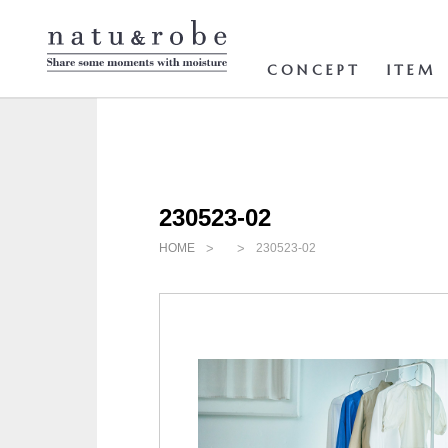
コ
ン
テ
ン
CONCEPT
ITEM
ツ
へ
ス
キ
ッ
プ
230523-02
HOME
230523-02