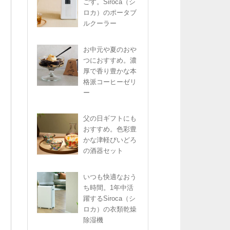
ごす。Siroca（シ
ロカ）のポータブ
ルクーラー
お中元や夏のおや
つにおすすめ。濃
厚で香り豊かな本
格派コーヒーゼリ
ー
父の日ギフトにも
おすすめ。色彩豊
かな津軽びいどろ
の酒器セット
いつも快適なおう
ち時間。1年中活
躍するSiroca（シ
ロカ）の衣類乾燥
除湿機