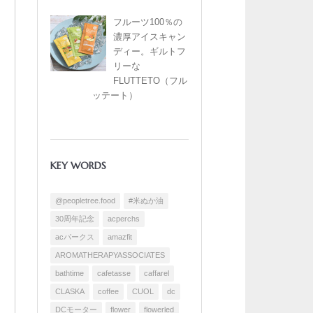
フルーツ100％の
濃厚アイスキャン
ディー。ギルトフ
リーな
FLUTTETO（フル
ッテート）
KEY WORDS
@peopletree.food
#米ぬか油
30周年記念
acperchs
acパークス
amazfit
AROMATHERAPYASSOCIATES
bathtime
cafetasse
caffarel
CLASKA
coffee
CUOL
dc
DCモーター
flower
flowerled