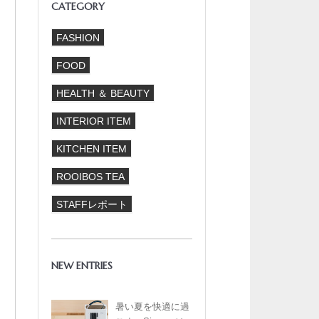
CATEGORY
FASHION
FOOD
HEALTH ＆ BEAUTY
INTERIOR ITEM
KITCHEN ITEM
ROOIBOS TEA
STAFFレポート
NEW ENTRIES
暑い夏を快適に過