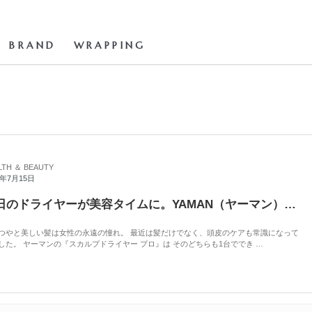
BRAND
WRAPPING
LTH ＆ BEAUTY
2年7月15日
毎日のドライヤーが美容タイムに。YAMAN（ヤーマン）の「スカルプドライヤー プロ」
つやと美しい髪は女性の永遠の憧れ。 最近は髪だけでなく、頭皮のケアも常識になって
した。 ヤーマンの『スカルプドライヤー プロ』は そのどちらも1台ででき …