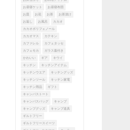
お昼寝ケット
お昼寝布団
お皿
お花
お茶
お茶漬け
お返し
お風呂
カカオ
カカオポリフェノール
カカオマス
カテキン
カファレル
カフェタッセ
カフェモカ
ガラス蓋付き
かわいい
ギア
キウイ
キッチン
キッチンアイテム
キッチンウエア
キッチングッズ
キッチンツール
キッチン家電
キッチン用品
ギフト
キャンバストート
キャンバスバッグ
キャンプ
キャンプグッズ
キャンプ道具
ギルトフリー
ギルトフリースイーツ