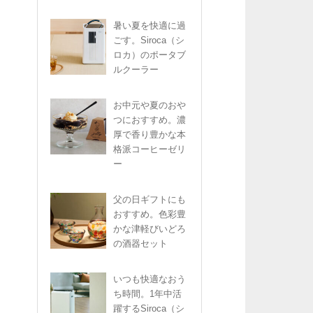
暑い夏を快適に過
ごす。Siroca（シ
ロカ）のポータブ
ルクーラー
お中元や夏のおや
つにおすすめ。濃
厚で香り豊かな本
格派コーヒーゼリ
ー
父の日ギフトにも
おすすめ。色彩豊
かな津軽びいどろ
の酒器セット
いつも快適なおう
ち時間。1年中活
躍するSiroca（シ