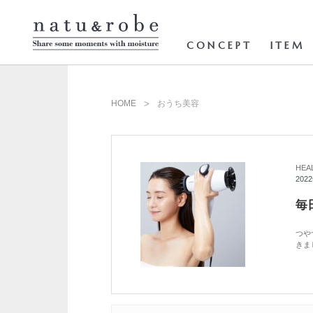
コ
ン
テ
ン
CONCEPT
ITEM
ツ
へ
ス
キ
ッ
HOME
おうち美容
プ
HEA
202
つや
きま