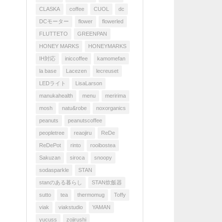
CLASKA
coffee
CUOL
dc
DCモーター
flower
flowerled
FLUTTETO
GREENPAN
HONEY MARKS
HONEYMARKS
IH対応
iniccoffee
kamomefan
la base
Lacezen
lecreuset
LEDライト
LisaLarson
manukahealth
menu
meririma
mosh
natu&robe
noxorganics
peanuts
peanutscoffee
peopletree
reaojiru
ReDe
ReDePot
rinto
rooibostea
Sakuzan
siroca
snoopy
sodasparkle
STAN
stanのある暮らし
STAN炊飯器
sutto
tea
thermomug
Toffy
viak
viakstudio
YAMAN
yucuss
zojirushi