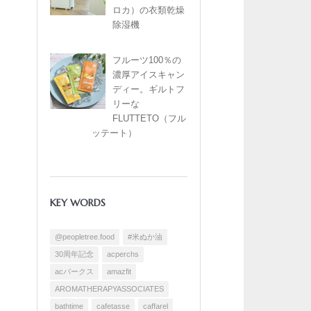
ロカ）の衣類乾燥
除湿機
フルーツ100％の
濃厚アイスキャン
ディー。ギルトフ
リーな
FLUTTETO（フル
ッテート）
KEY WORDS
@peopletree.food
#米ぬか油
30周年記念
acperchs
acパークス
amazfit
AROMATHERAPYASSOCIATES
bathtime
cafetasse
caffarel