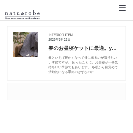
コ
ン
テ
ン
HOME
お昼寝布団
ツ
へ
ス
キ
INTERIOR ITEM
ッ
2023年3月22日
プ
春のお昼寝ケットに最適。yucuss（ユクスス）のふんわりやわらかワッフルケット
春といえば暖かくなって外に出るのが気持ちい
い季節ですが、 困ったことに、お昼寝が一番気
持ちいい季節でもあります。 冬眠から目覚めて
活動的になる季節のはずなのに、 …