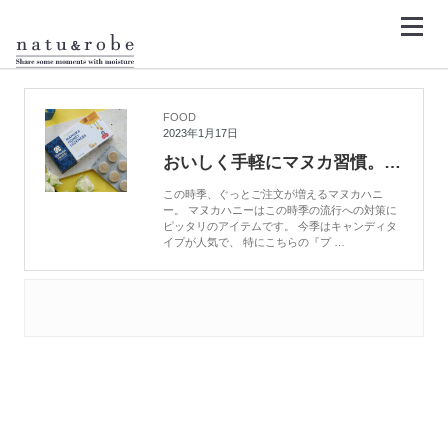
コ
ン
テ
ン
HOME
のどあめ
ツ
へ
ス
キ
FOOD
ッ
2023年1月17日
プ
おいしく手軽にマヌカ習慣。Manuka Health（マヌカヘルス）のマヌカハニーロゼンジ
この時季、ぐっとご注文が増えるマヌカハニ
ー。 マヌカハニーはこの時季の流行への対策に
ピッタリのアイテムです。 今季はキャンディタ
イプが人気で、 特にこちらの『プ …