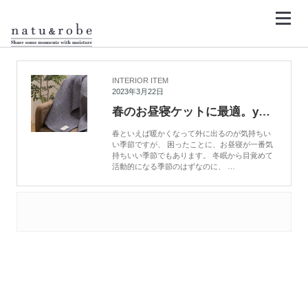
コ
ン
テ
ン
HOME
エアコン対策
ツ
へ
ス
キ
INTERIOR ITEM
ッ
2023年3月22日
プ
春のお昼寝ケットに最適。yucuss（ユクスス）のふんわりやわらかワッフルケット
春といえば暖かくなって外に出るのが気持ちい
い季節ですが、 困ったことに、お昼寝が一番気
持ちいい季節でもあります。 冬眠から目覚めて
活動的になる季節のはずなのに、 …