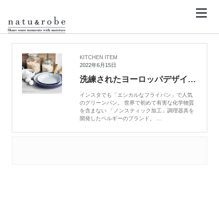
コ
ン
テ
ン
HOME
グリーンパン
ツ
へ
ス
キ
KITCHEN ITEM
ッ
2022年6月15日
プ
洗練されたヨーロッパデザインを感じるグリーンパン 「パドヴァコレクション」
インスタでも「エシカルなフライパン」で人気
のグリーンパン。 世界で初めて有害な化学物質
を含まない 「ノンスティック加工」調理器具を
開発したベルギーのブランド。 …