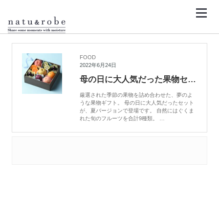
コ
ン
テ
ン
HOME
プラム
ツ
へ
ス
キ
FOOD
ッ
2022年6月24日
プ
母の日に大人気だった果物セットが夏バージョンで登場
厳選された季節の果物を詰め合わせた、夢のよ
うな果物ギフト。 母の日に大人気だったセット
が、夏バージョンで登場です。 自然にはぐくま
れた旬のフルーツを合計9種類。 …