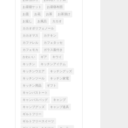
お昼寝ケット
お昼寝布団
お皿
お花
お茶
お茶漬け
お返し
お風呂
カカオ
カカオポリフェノール
カカオマス
カテキン
カファレル
カフェタッセ
カフェモカ
ガラス蓋付き
かわいい
ギア
キウイ
キッチン
キッチンアイテム
キッチンウエア
キッチングッズ
キッチンツール
キッチン家電
キッチン用品
ギフト
キャンバストート
キャンバスバッグ
キャンプ
キャンプグッズ
キャンプ道具
ギルトフリー
ギルトフリースイーツ