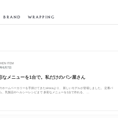
BRAND
WRAPPING
CHEN ITEM
2年6月7日
彩なメニューを1台で。私だけのパン屋さん
のホームベーカリーを手掛けてきたsirocaより、 新しいモデルが登場しました。 定番パ
ら、乳製品やヘルシーレシピまで 多彩なメニューを1台で作れる、 …