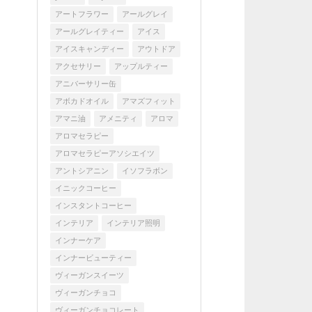
アートフラワー
アールグレイ
アールグレイティー
アイス
アイスキャンディー
アウトドア
アクセサリー
アップルティー
アニバーサリー缶
アボカドオイル
アマズフィット
アマニ油
アメニティ
アロマ
アロマセラピー
アロマセラピーアソシエイツ
アントシアニン
イソフラボン
イニックコーヒー
インスタントコーヒー
インテリア
インテリア照明
インナーケア
インナービューティー
ヴィーガンスイーツ
ヴィーガンチョコ
ヴィーガンチョコレート