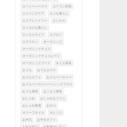
エーシーハークス
エアコン対策
エイジングケア
エコな暮らし
エコフレンドリー
エシカル
エシカルな暮らし
エシカルライフ
エプロン
エラスチン
オーガニック
オーガニックチョコ
オーガニックチョコレート
オーガニックフード
オイル美容
おうち
おうちエステ
おうちカフェ
おうちベーカリー
おうちベーカリーベーシックプラス
おうち美容
おこもり美容
おしゃれ
おしゃれなファン
おしゃれ家電
おやつ
オリーブオイル
オレンジ
お中元
お中元ギフト
お弁当作り
お料理アイテム