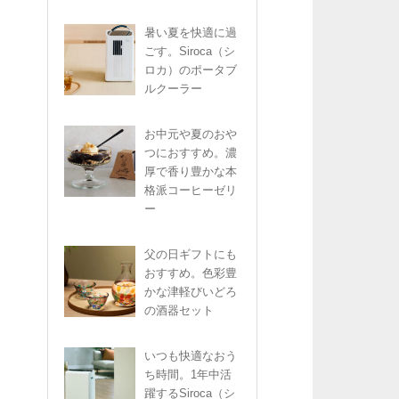
暑い夏を快適に過
ごす。Siroca（シ
ロカ）のポータブ
ルクーラー
お中元や夏のおや
つにおすすめ。濃
厚で香り豊かな本
格派コーヒーゼリ
ー
父の日ギフトにも
おすすめ。色彩豊
かな津軽びいどろ
の酒器セット
いつも快適なおう
ち時間。1年中活
躍するSiroca（シ