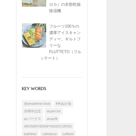
ロカ）の衣類乾燥
除湿機
フルーツ100％の
濃厚アイスキャン
ディー。ギルトフ
リーな
FLUTTETO（フル
ッテート）
KEY WORDS
@peopletree.food
#米ぬか油
30周年記念
acperchs
acパークス
amazfit
AROMATHERAPYASSOCIATES
bathtime
cafetasse
caffarel