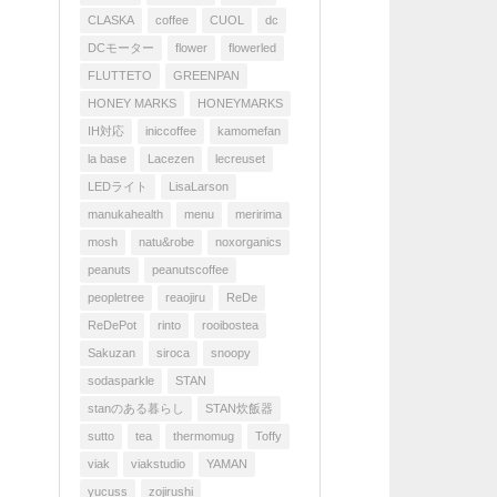
CLASKA
coffee
CUOL
dc
DCモーター
flower
flowerled
FLUTTETO
GREENPAN
HONEY MARKS
HONEYMARKS
IH対応
iniccoffee
kamomefan
la base
Lacezen
lecreuset
LEDライト
LisaLarson
manukahealth
menu
meririma
mosh
natu&robe
noxorganics
peanuts
peanutscoffee
peopletree
reaojiru
ReDe
ReDePot
rinto
rooibostea
Sakuzan
siroca
snoopy
sodasparkle
STAN
stanのある暮らし
STAN炊飯器
sutto
tea
thermomug
Toffy
viak
viakstudio
YAMAN
yucuss
zojirushi