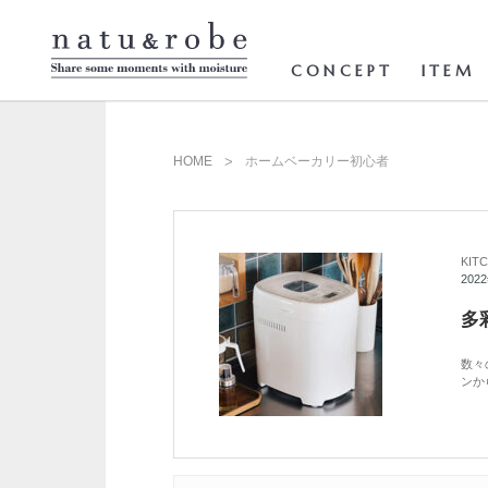
コ
ン
テ
ン
CONCEPT
ITEM
ツ
へ
ス
キ
ッ
HOME
ホームベーカリー初心者
プ
KIT
202
多
数々
ンか