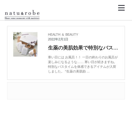
コ
ン
テ
ン
HOME
ラセゼン
ツ
へ
ス
キ
HEALTH ＆ BEAUTY
ッ
2022年2月1日
プ
生薬の美肌効果で特別なバスタイムを
寒い日には お風呂！！ 一日の終わりのお風呂が
楽しみになるような…… 寒い日が続きますね。
特別なバスタイムを体感できるアイテムが入荷
しました。 “生薬の美肌効 …