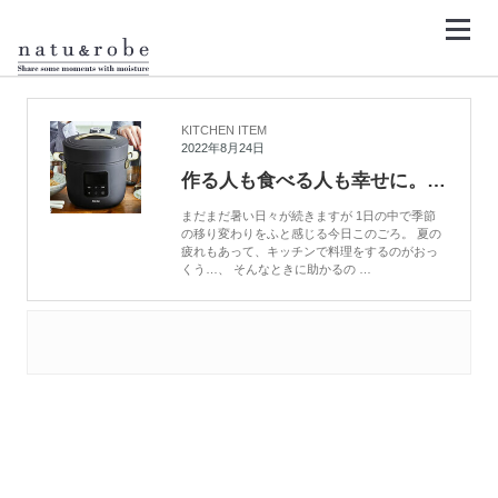
コ
ン
テ
ン
HOME
リデ
ツ
へ
ス
キ
KITCHEN ITEM
ッ
2022年8月24日
プ
作る人も食べる人も幸せに。時短でもおいしい電気圧力鍋「Re・De Pot（リデポット）」
まだまだ暑い日々が続きますが 1日の中で季節
の移り変わりをふと感じる今日このごろ。 夏の
疲れもあって、キッチンで料理をするのがおっ
くう…、 そんなときに助かるの …