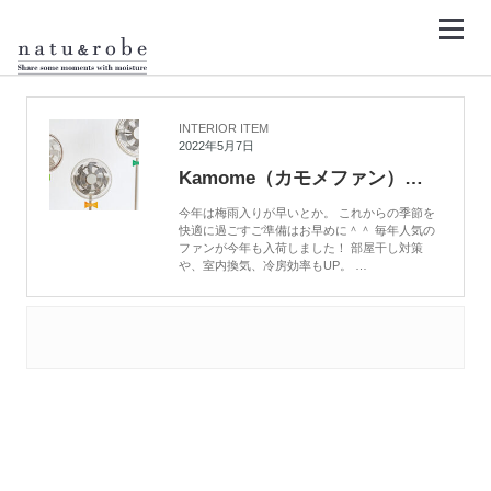
コ
ン
テ
ン
HOME
リビング
ツ
へ
ス
キ
INTERIOR ITEM
ッ
2022年5月7日
プ
Kamome（カモメファン）人気の扇風機が今年も入荷
今年は梅雨入りが早いとか。 これからの季節を
快適に過ごすご準備はお早めに＾＾ 毎年人気の
ファンが今年も入荷しました！ 部屋干し対策
や、室内換気、冷房効率もUP。 …