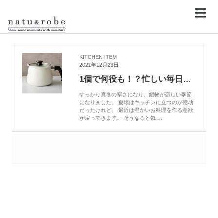
コ
ン
テ
ン
HOME
万能鍋
ツ
へ
ス
キ
KITCHEN ITEM
ッ
2021年12月23日
プ
1個で何役も！？忙しい毎日のお助けアイテム、マルチポット rinto
すっかり真冬の寒さになり、鍋物が恋しい季節
になりました。 夏場はキッチンに立つのが億劫
だったけれど、 最近は温かいお料理を作る意欲
が戻ってきます。 そうなると気 …