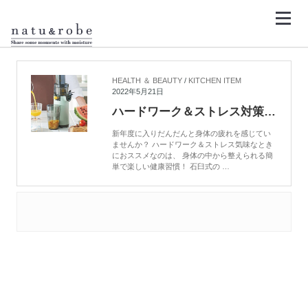
コ
ン
テ
ン
HOME
低速ジューサー
ツ
へ
ス
キ
HEALTH ＆ BEAUTY
/
KITCHEN ITEM
ッ
2022年5月21日
プ
ハードワーク＆ストレス対策！スロージューサーで健康習慣を
新年度に入りだんだんと身体の疲れを感じてい
ませんか？ ハードワーク＆ストレス気味なとき
におススメなのは、 身体の中から整えられる簡
単で楽しい健康習慣！ 石臼式の …