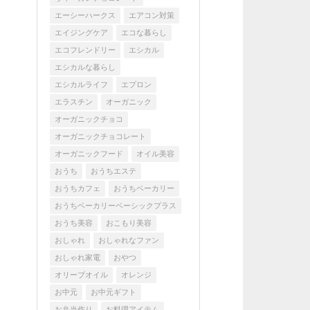
エーシーハークス
エアコン対策
エイジングケア
エコな暮らし
エコフレンドリー
エシカル
エシカルな暮らし
エシカルライフ
エプロン
エラスチン
オーガニック
オーガニックチョコ
オーガニックチョコレート
オーガニックフード
オイル美容
おうち
おうちエステ
おうちカフェ
おうちベーカリー
おうちベーカリーベーシックプラス
おうち美容
おこもり美容
おしゃれ
おしゃれなファン
おしゃれ家電
おやつ
オリーブオイル
オレンジ
お中元
お中元ギフト
お弁当作り
お料理アイテム