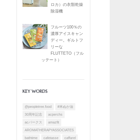
ロカ）の衣類乾燥
除湿機
フルーツ100％の
濃厚アイスキャン
ディー。ギルトフ
リーな
FLUTTETO（フル
ッテート）
KEY WORDS
@peopletree.food
#米ぬか油
30周年記念
acperchs
acパークス
amazfit
AROMATHERAPYASSOCIATES
bathtime
cafetasse
caffarel