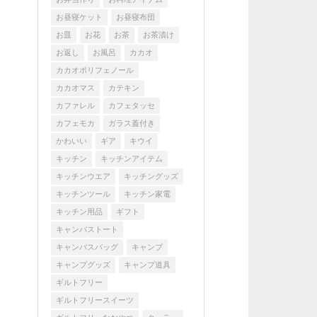
お昼寝ケット
お昼寝布団
お皿
お花
お茶
お茶漬け
お返し
お風呂
カカオ
カカオポリフェノール
カカオマス
カテキン
カファレル
カフェタッセ
カフェモカ
ガラス蓋付き
かわいい
ギア
キウイ
キッチン
キッチンアイテム
キッチンウエア
キッチングッズ
キッチンツール
キッチン家電
キッチン用品
ギフト
キャンバストート
キャンバスバッグ
キャンプ
キャンプグッズ
キャンプ道具
ギルトフリー
ギルトフリースイーツ