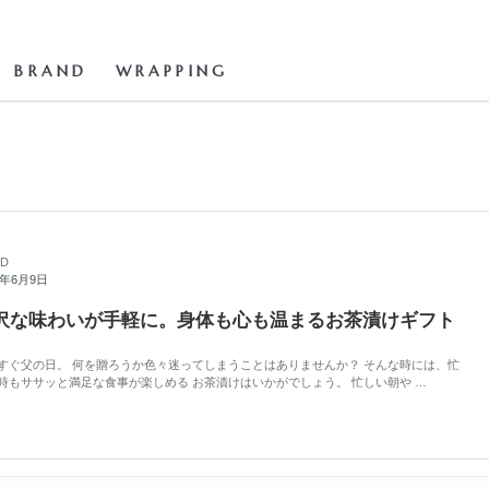
BRAND
WRAPPING
D
2年6月9日
沢な味わいが手軽に。身体も心も温まるお茶漬けギフト
すぐ父の日。 何を贈ろうか色々迷ってしまうことはありませんか？ そんな時には、忙
時もササッと満足な食事が楽しめる お茶漬けはいかがでしょう。 忙しい朝や …