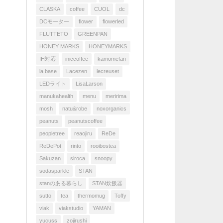
CLASKA
coffee
CUOL
dc
DCモーター
flower
flowerled
FLUTTETO
GREENPAN
HONEY MARKS
HONEYMARKS
IH対応
iniccoffee
kamomefan
la base
Lacezen
lecreuset
LEDライト
LisaLarson
manukahealth
menu
meririma
mosh
natu&robe
noxorganics
peanuts
peanutscoffee
peopletree
reaojiru
ReDe
ReDePot
rinto
rooibostea
Sakuzan
siroca
snoopy
sodasparkle
STAN
stanのある暮らし
STAN炊飯器
sutto
tea
thermomug
Toffy
viak
viakstudio
YAMAN
yucuss
zojirushi