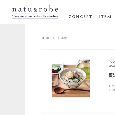
コ
ン
テ
ン
CONCEPT
ITEM
ツ
へ
ス
キ
ッ
HOME
日本食
プ
FOO
202
贅
もう
しい