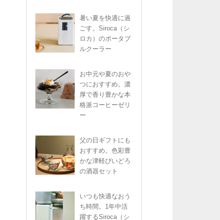
暑い夏を快適に過
ごす。Siroca（シ
ロカ）のポータブ
ルクーラー
お中元や夏のおや
つにおすすめ。濃
厚で香り豊かな本
格派コーヒーゼリ
ー
父の日ギフトにも
おすすめ。色彩豊
かな津軽びいどろ
の酒器セット
いつも快適なおう
ち時間。1年中活
躍するSiroca（シ