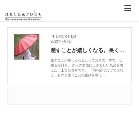
コ
ン
テ
ン
HOME
洋傘
ツ
へ
ス
キ
INTERIOR ITEM
ッ
2022年7月6日
プ
差すことが嬉しくなる。長くご愛用いただける前原光榮商店の上質な傘
差すことが嬉しくなるとっておきの一本で、心
躍る毎日を。 大人の女性にふさわしい気品を備
えた、上質な長傘です。 「雨を防ぐだけではな
く、ものを使うことの喜びを教え …