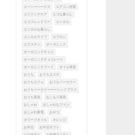
エーシーハークス
エアコン対策
エイジングケア
エコな暮らし
エコフレンドリー
エシカル
エシカルな暮らし
エシカルライフ
エプロン
エラスチン
オーガニック
オーガニックチョコ
オーガニックチョコレート
オーガニックフード
オイル美容
おうち
おうちエステ
おうちカフェ
おうちベーカリー
おうちベーカリーベーシックプラス
おうち美容
おこもり美容
おしゃれ
おしゃれなファン
おしゃれ家電
おやつ
オリーブオイル
オレンジ
お中元
お中元ギフト
お弁当作り
お料理アイテム