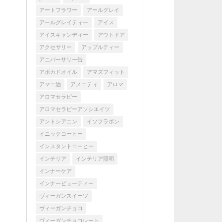
アートフラワー
アールグレイ
アールグレイティー
アイス
アイスキャンディー
アウトドア
アクセサリー
アップルティー
アニバーサリー缶
アボカドオイル
アマズフィット
アマニ油
アメニティ
アロマ
アロマセラピー
アロマセラピーアソシエイツ
アントシアニン
イソフラボン
イニックコーヒー
インスタントコーヒー
インテリア
インテリア照明
インナーケア
インナービューティー
ヴィーガンスイーツ
ヴィーガンチョコ
ヴィーガンチョコレート