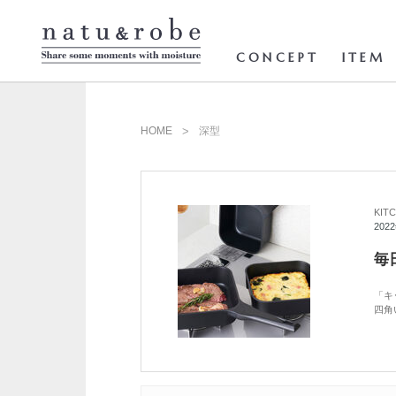
コ
ン
テ
ン
CONCEPT
ITEM
ツ
へ
ス
キ
ッ
HOME
深型
プ
KIT
202
毎
「キ
四角