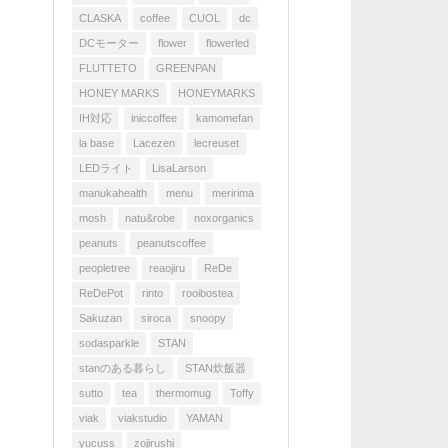
CLASKA
coffee
CUOL
dc
DCモーター
flower
flowerled
FLUTTETO
GREENPAN
HONEY MARKS
HONEYMARKS
IH対応
iniccoffee
kamomefan
la base
Lacezen
lecreuset
LEDライト
LisaLarson
manukahealth
menu
meririma
mosh
natu&robe
noxorganics
peanuts
peanutscoffee
peopletree
reaojiru
ReDe
ReDePot
rinto
rooibostea
Sakuzan
siroca
snoopy
sodasparkle
STAN
stanのある暮らし
STAN炊飯器
sutto
tea
thermomug
Toffy
viak
viakstudio
YAMAN
yucuss
zojirushi