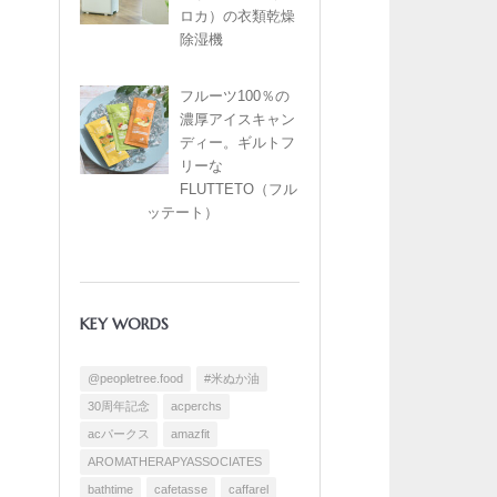
ロカ）の衣類乾燥
除湿機
フルーツ100％の
濃厚アイスキャン
ディー。ギルトフ
リーな
FLUTTETO（フル
ッテート）
KEY WORDS
@peopletree.food
#米ぬか油
30周年記念
acperchs
acパークス
amazfit
AROMATHERAPYASSOCIATES
bathtime
cafetasse
caffarel