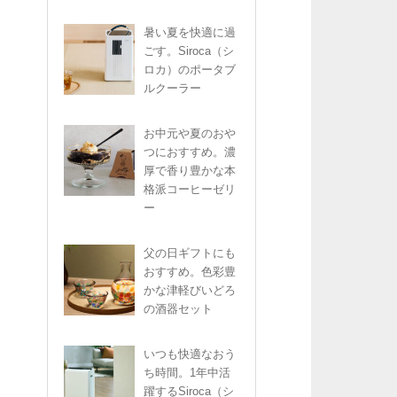
暑い夏を快適に過
ごす。Siroca（シ
ロカ）のポータブ
ルクーラー
お中元や夏のおや
つにおすすめ。濃
厚で香り豊かな本
格派コーヒーゼリ
ー
父の日ギフトにも
おすすめ。色彩豊
かな津軽びいどろ
の酒器セット
いつも快適なおう
ち時間。1年中活
躍するSiroca（シ