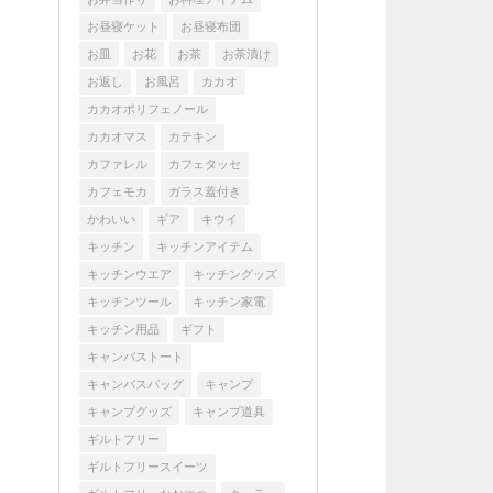
お昼寝ケット
お昼寝布団
お皿
お花
お茶
お茶漬け
お返し
お風呂
カカオ
カカオポリフェノール
カカオマス
カテキン
カファレル
カフェタッセ
カフェモカ
ガラス蓋付き
かわいい
ギア
キウイ
キッチン
キッチンアイテム
キッチンウエア
キッチングッズ
キッチンツール
キッチン家電
キッチン用品
ギフト
キャンバストート
キャンバスバッグ
キャンプ
キャンプグッズ
キャンプ道具
ギルトフリー
ギルトフリースイーツ