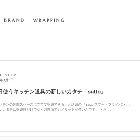
BRAND
WRAPPING
CHEN ITEM
2年3月5日
日使うキッチン道具の新しいカタチ「sutto」
ッチンの隙間スペースに立てて収納できる」と話題の 「sutto スマートフライパン」。
いカタチは収納性だけでなく調理面でもメリットが多いんです。 ・角 …