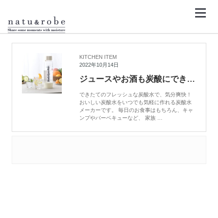
コ
ン
テ
ン
HOME
炭酸水レシピ
ツ
へ
ス
キ
KITCHEN ITEM
ッ
2022年10月14日
プ
ジュースやお酒も炭酸にできる炭酸水メーカー、SodaSparkle（ソーダスパークル）
できたてのフレッシュな炭酸水で、気分爽快！
おいしい炭酸水をいつでも気軽に作れる炭酸水
メーカーです。 毎日のお食事はもちろん、キャ
ンプやバーベキューなど、 家族 …