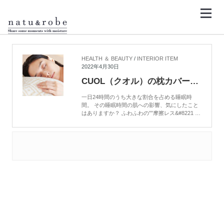
コ
ン
テ
ン
HOME
睡眠時間
ツ
へ
ス
キ
HEALTH ＆ BEAUTY
/
INTERIOR ITEM
ッ
2022年4月30日
プ
CUOL（クオル）の枕カバーで始めるスキンケア
一日24時間のうち大きな割合を占める睡眠時
間。 その睡眠時間の肌への影響、気にしたこと
はありますか？ ふわふわの””摩擦レス&#8221 …