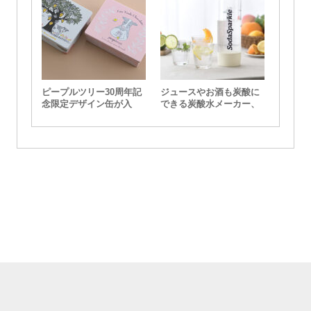
ピープルツリー30周年記
ジュースやお酒も炭酸に
念限定デザイン缶が入
できる炭酸水メーカー、
荷！
SodaSparkle（ソーダス
パークル）