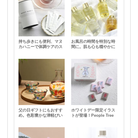
持ち歩きにも便利、マヌ
お風呂の時間を特別な時
カハニーで体調ケアのス
間に。肌も心も穏やかに
スメ
してくれるバスオイル
父の日ギフトにもおすす
ホワイトデー限定イラス
め。色彩豊かな津軽びい
トが登場！People Tree
どろの酒器セット
の缶入りミニチョコレー
ト