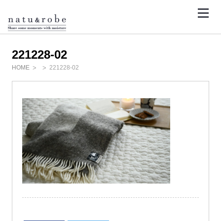
コ
ン
テ
<
ン
ツ
へ
ス
221228-02
キ
ッ
HOME
221228-02
プ