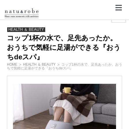
コ
ン
テ
ン
<
>
ツ
へ
ス
HEALTH ＆ BEAUTY
キ
コップ1杯の水で、足先あったか。
ッ
プ
おうちで気軽に足湯ができる『おう
ちdeスパ』
HOME
HEALTH ＆ BEAUTY
コップ1杯の水で、足先あったか。おう
ちで気軽に足湯ができる『おうちdeスパ』