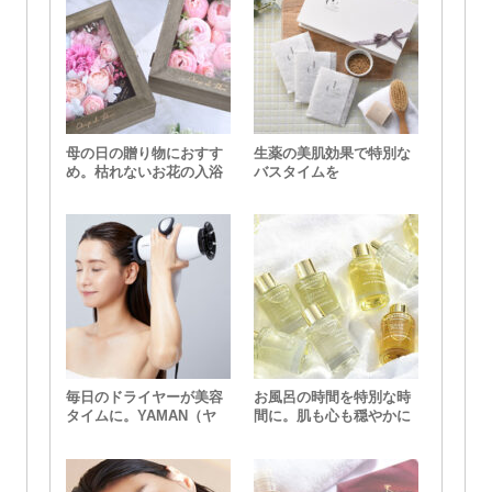
母の日の贈り物におすす
生薬の美肌効果で特別な
め。枯れないお花の入浴
バスタイムを
剤『ボックスバスペタ
ル』
毎日のドライヤーが美容
お風呂の時間を特別な時
タイムに。YAMAN（ヤ
間に。肌も心も穏やかに
ーマン）の「スカルプド
してくれるバスオイル
ライヤー プロ」