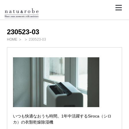
コ
ン
テ
<
ン
ツ
へ
ス
230523-03
キ
ッ
HOME
230523-03
プ
いつも快適なおうち時間。1年中活躍するSiroca（シロ
カ）の衣類乾燥除湿機