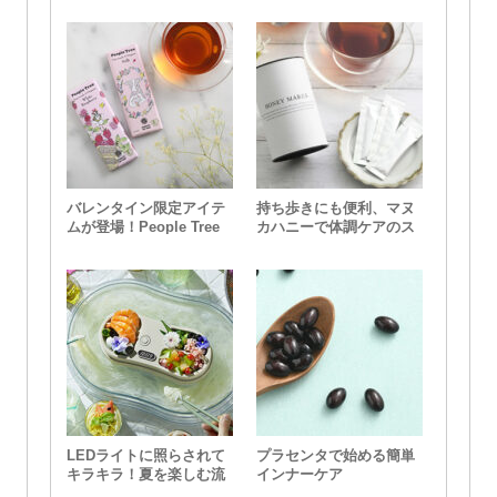
Pot（リデポット）」
バレンタイン限定アイテ
持ち歩きにも便利、マヌ
ムが登場！People Tree
カハニーで体調ケアのス
のオーガニックチョコレ
スメ
ート
LEDライトに照らされて
プラセンタで始める簡単
キラキラ！夏を楽しむ流
インナーケア
しそうめん器