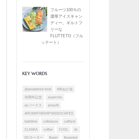
フルーツ100％の
濃厚アイスキャン
ディー。ギルトフ
リーな
FLUTTETO（フル
ッテート）
KEY WORDS
@peopletree.food
#米ぬか油
30周年記念
acperchs
acパークス
amazfit
AROMATHERAPYASSOCIATES
bathtime
cafetasse
caffarel
CLASKA
coffee
CUOL
dc
DCモーター
flower
flowerled