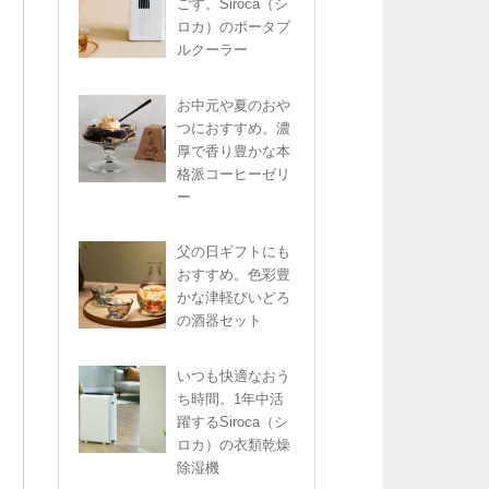
ごす。Siroca（シ
ロカ）のポータブ
ルクーラー
お中元や夏のおや
つにおすすめ。濃
厚で香り豊かな本
格派コーヒーゼリ
ー
父の日ギフトにも
おすすめ。色彩豊
かな津軽びいどろ
の酒器セット
いつも快適なおう
ち時間。1年中活
躍するSiroca（シ
ロカ）の衣類乾燥
除湿機