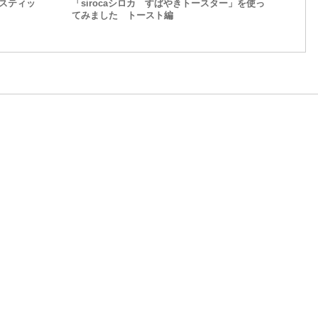
スティッ
「sirocaシロカ すばやきトースター」を使っ
てみました トースト編