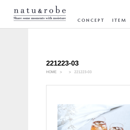
コ
ン
テ
ン
CONCEPT
ITEM
ツ
へ
ス
キ
ッ
プ
221223-03
HOME
221223-03