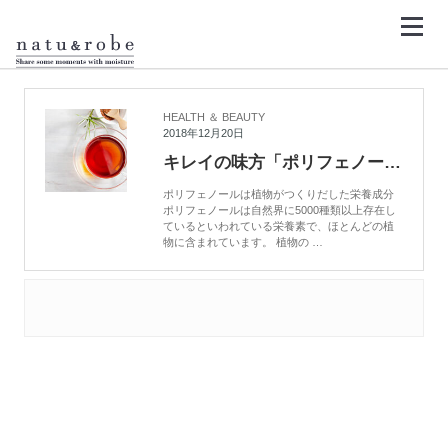
コ
ン
テ
ン
HOME
カテキン
ツ
へ
ス
キ
HEALTH ＆ BEAUTY
ッ
2018年12月20日
プ
キレイの味方「ポリフェノール」を知る
ポリフェノールは植物がつくりだした栄養成分
ポリフェノールは自然界に5000種類以上存在し
ているといわれている栄養素で、ほとんどの植
物に含まれています。 植物の …