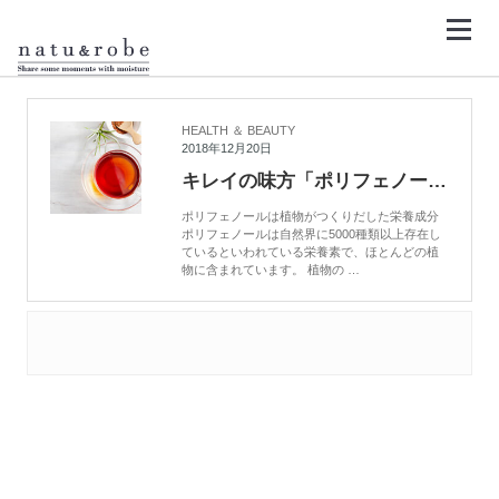
コ
ン
テ
ン
HOME
リンゴポリフェノール
ツ
へ
ス
キ
HEALTH ＆ BEAUTY
ッ
2018年12月20日
プ
キレイの味方「ポリフェノール」を知る
ポリフェノールは植物がつくりだした栄養成分
ポリフェノールは自然界に5000種類以上存在し
ているといわれている栄養素で、ほとんどの植
物に含まれています。 植物の …