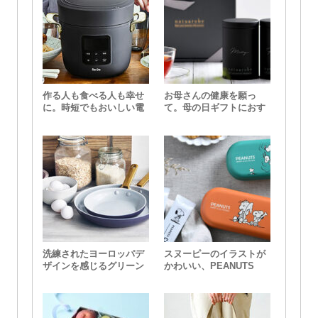
作る人も食べる人も幸せ
お母さんの健康を願っ
に。時短でもおいしい電
て。母の日ギフトにおす
気圧力鍋「Re・De
すめなnatu&robeのルイ
Pot（リデポット）」
ボスティー。
洗練されたヨーロッパデ
スヌーピーのイラストが
ザインを感じるグリーン
かわいい、PEANUTS
パン 「パドヴァコレク
COFFEEの新フレーバー
ション」