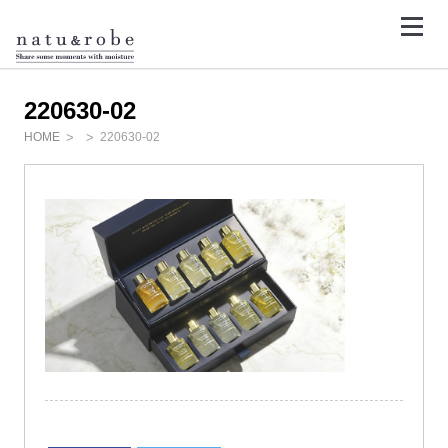
コ
ン
テ
<
ン
ツ
へ
ス
220630-02
キ
ッ
HOME
220630-02
プ