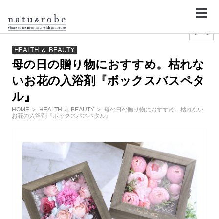
コ
ン
テ
ン
ツ
<
>
へ
ス
HEALTH ＆ BEAUTY
キ
母の日の贈り物におすすめ。枯れな
ッ
プ
いお花の入浴剤『ボックスバスペタ
ル』
HOME
HEALTH ＆ BEAUTY
母の日の贈り物におすすめ。枯れない
お花の入浴剤『ボックスバスペタル』