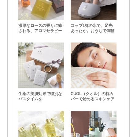
濃厚なローズの香りに癒
コップ1杯の水で、足先
される、アロマセラピー
あったか。おうちで気軽
アソシエイツのバスオイ
に足湯ができる『おうち
ルセット
deスパ』
生薬の美肌効果で特別な
CUOL（クオル）の枕カ
バスタイムを
バーで始めるスキンケア