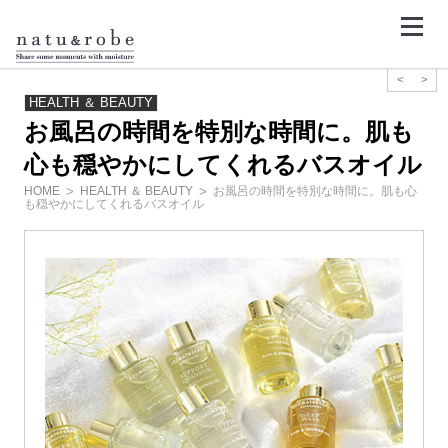
コ
ン
テ
ン
ツ
<
>
へ
ス
HEALTH ＆ BEAUTY
キ
お風呂の時間を特別な時間に。肌も
ッ
プ
心も穏やかにしてくれるバスオイル
HOME
HEALTH ＆ BEAUTY
お風呂の時間を特別な時間に。肌も心
も穏やかにしてくれるバスオイル