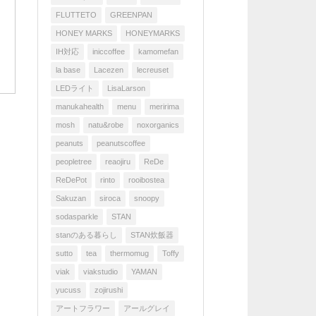
FLUTTETO
GREENPAN
HONEY MARKS
HONEYMARKS
IH対応
iniccoffee
kamomefan
la base
Lacezen
lecreuset
LEDライト
LisaLarson
manukahealth
menu
meririma
mosh
natu&robe
noxorganics
peanuts
peanutscoffee
peopletree
reaojiru
ReDe
ReDePot
rinto
rooibostea
Sakuzan
siroca
snoopy
sodasparkle
STAN
stanのある暮らし
STAN炊飯器
sutto
tea
thermomug
Toffy
viak
viakstudio
YAMAN
yucuss
zojirushi
アートフラワー
アールグレイ