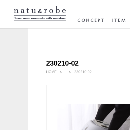
コ
ン
テ
ン
CONCEPT
ITEM
ツ
へ
ス
キ
ッ
プ
230210-02
HOME
230210-02