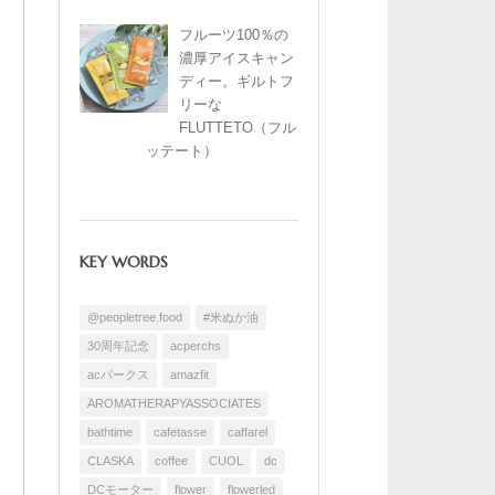
フルーツ100％の
濃厚アイスキャン
ディー。ギルトフ
リーな
FLUTTETO（フル
ッテート）
KEY WORDS
@peopletree.food
#米ぬか油
30周年記念
acperchs
acパークス
amazfit
AROMATHERAPYASSOCIATES
bathtime
cafetasse
caffarel
CLASKA
coffee
CUOL
dc
DCモーター
flower
flowerled