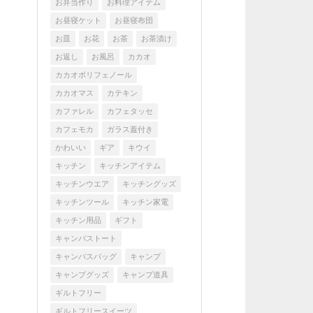
お弁当作り
お料理アイテム
お昼寝ケット
お昼寝布団
お皿
お花
お茶
お茶漬け
お返し
お風呂
カカオ
カカオポリフェノール
カカオマス
カテキン
カファレル
カフェタッセ
カフェモカ
ガラス蓋付き
かわいい
ギア
キウイ
キッチン
キッチンアイテム
キッチンウエア
キッチングッズ
キッチンツール
キッチン家電
キッチン用品
ギフト
キャンバストート
キャンバスバッグ
キャンプ
キャンプグッズ
キャンプ道具
ギルトフリー
ギルトフリースイーツ