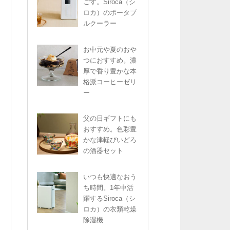
ごす。Siroca（シ
ロカ）のポータブ
ルクーラー
お中元や夏のおや
つにおすすめ。濃
厚で香り豊かな本
格派コーヒーゼリ
ー
父の日ギフトにも
おすすめ。色彩豊
かな津軽びいどろ
の酒器セット
いつも快適なおう
ち時間。1年中活
躍するSiroca（シ
ロカ）の衣類乾燥
除湿機