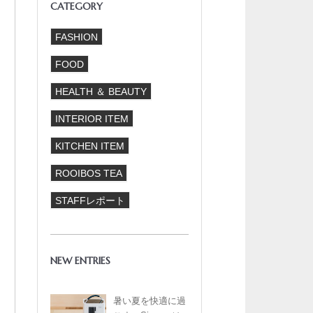
CATEGORY
FASHION
FOOD
HEALTH ＆ BEAUTY
INTERIOR ITEM
KITCHEN ITEM
ROOIBOS TEA
STAFFレポート
NEW ENTRIES
暑い夏を快適に過