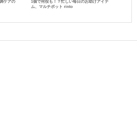
調ケアの
1個で何役も！？忙しい毎日のお助けアイテ
ム、マルチポット rinto