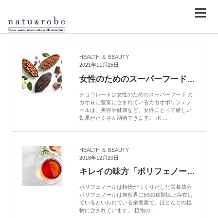
コ
ン
テ
ン
HOME
カカオマス
ツ
へ
ス
キ
HEALTH ＆ BEAUTY
ッ
2021年11月25日
プ
女性のためのスーパーフード、カカオのススメ
チョコレートは女性のためのスーパーフード カ
カオ豆に豊富に含まれているカカオポリフェノ
ールは、美容や健康など、女性にとって嬉しい
効果がたくさん期待できます。 ポ …
HEALTH ＆ BEAUTY
2018年12月20日
キレイの味方「ポリフェノール」を知る
ポリフェノールは植物がつくりだした栄養成分
ポリフェノールは自然界に5000種類以上存在し
ているといわれている栄養素で、ほとんどの植
物に含まれています。 植物の …