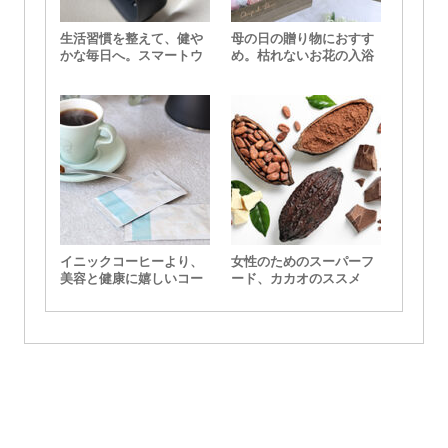
生活習慣を整えて、健や
母の日の贈り物におすす
かな毎日へ。スマートウ
め。枯れないお花の入浴
ォッチデビューに最適な
剤『ボックスバスペタ
Amazfit（アマズフィッ
ル』
ト）
イニックコーヒーより、
女性のためのスーパーフ
美容と健康に嬉しいコー
ード、カカオのススメ
ヒーが登場！