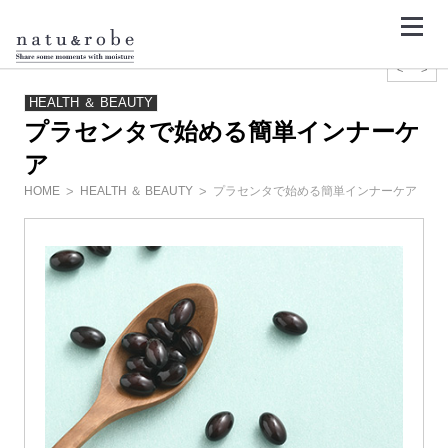
コ
ン
テ
ン
ツ
<
>
へ
ス
HEALTH ＆ BEAUTY
キ
プラセンタで始める簡単インナーケ
ッ
プ
ア
HOME
HEALTH ＆ BEAUTY
プラセンタで始める簡単インナーケア